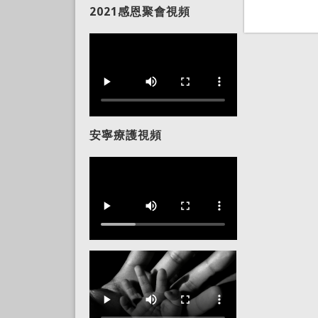
2021感恩聚會視頻
安寧療護視頻