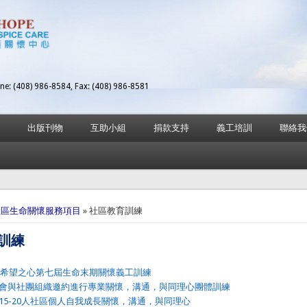
ne: (408) 986-8584, Fax: (408) 986-8581
出版刊物
互助小組
捐款支持
義工培訓
聯絡我
here
社區生命關懷服務項目
» 社區教育訓練
訓練
年度希望之心第七屆生命末期關懷義工訓練
會與社團組織邀約進行專業關懷，溝通，與同理心團體訓練
15-20人社區個人自我成長關懷，溝通，與同理心