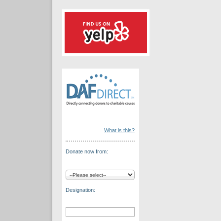
What is this?
Donate now from:
Designation: