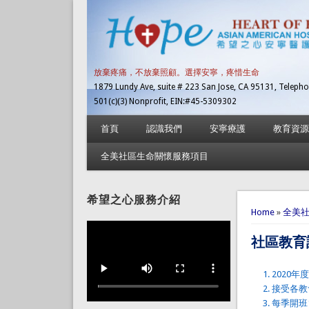
放棄疼痛，不放棄照顧。選擇安寧，疼惜生命
1879 Lundy Ave, suite # 223 San Jose, CA 95131, Telepho
501(c)(3) Nonprofit, EIN:#45-5309302
首頁
認識我們
安寧療護
教育資源
全美社區生命關懷服務項目
希望之心服務介紹
You are 
Home
»
全美
社區教育
2020
接受各教
每季開班